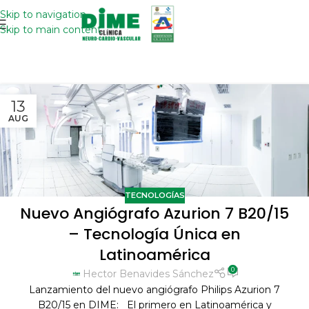
Skip to navigation
Pago en lín
Skip to main content
13
AUG
TECNOLOGÍAS
Nuevo Angiógrafo Azurion 7 B20/15
– Tecnología Única en
Latinoamérica
0
Hector Benavides Sánchez
Lanzamiento del nuevo angiógrafo Philips Azurion 7
B20/15 en DIME: El primero en Latinoamérica y