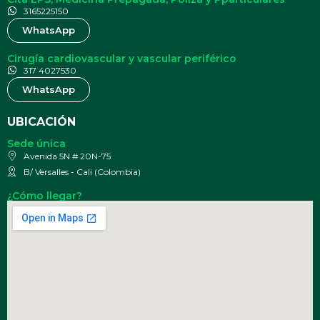
3165225150
WhatsApp
Cirugía cardiovascular y vascular periférico
317 4027530
WhatsApp
UBICACIÓN
Sede única
Avenida 5N # 20N-75
B/ Versalles - Cali (Colombia)
¿Cómo llegar?